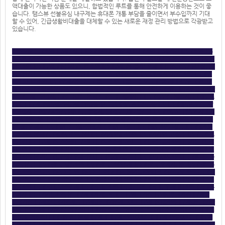
액대출이 가능한 상품도 있으니, 합법적인 루트를 통해 안전하게 이용하는 것이 좋
습니다. 탬스뷰 선불유심 내구제는 휴대폰 개통 부담을 줄이면서 부수입까지 기대
할 수 있어, 긴급생활비대출을 대체할 수 있는 새로운 재정 관리 방법으로 각광받고
있습니다.
#소액개인돈
,
#소액내구제비상금대출
,
#소액내구제연체대납
,
#소액내구제작업대출
,
#소액달돈
드려요
,
#소액대출50만원내구제
,
#소액대출무직자내구제
,
#신불자10만원급전당일
,
#신불자30
만원소액대출내구제
,
#신불자50만원소액대출내구제
,
#신용카드연체대납급전
,
#쏠편한비상금대
출
,
#안전비대면소액급전문의
,
#앱테크소액추천
,
#야간소액대출
,
#연체자20만원소액대출
,
#연
체자30만원소액대출
,
#연체자선불폰
,
#용돈버는앱
,
#용돈버는어플
,
#유심재테크추천
,
#인터넷
테크추천
,
#일상회복긴급지원자금
,
#일상회복특별긴급자금
,
#일수월변
,
#작업대출저신용
,
#재난
지원긴급생활안정자금
,
#전국당일급전해결
,
#전국민생계자금대출
,
#정부긴급생활자금
,
#정부소
액대출내구제
,
#정부정책자금생활안정생계지원금
,
#정부지원긴급생계비대출
,
#정부지원긴급생
활안정자금
,
#정부지원긴급재난특별운영자금
,
#정부특례보증긴급대출
,
#주부모바일무직자대출
,
#주부소액급전대출당일
,
#주부소액내구제추천
,
#직장인당일소액급전
,
#직장인소액급전내구제
,
#직장인연체자대출
,
#청년긴급생활안정자금
,
#청년비상금대출
,
#청년소액비상금대출
,
#청소년
당일소액급전해결
,
#청소년소액급전대출
,
#카카오뱅크소액대출
,
#카카오톡비상금대출
,
#토스소
액급전대출내구제
,
#토스실장님구합니다
,
#토스실장모십니다
,
#통신불량자소액대출가능
,
#통신
사소액대출내구제
,
#통신사소액대출비대면
,
#통신소액내구제추천
,
#통신연체대납대출
,
#통신연
체자소액급전가능
,
#통신장기연체작업대출
,
#특례보증긴급대출
,
#프리랜서소액대출
,
#피해회복
지원금긴급대출
,
#핸드폰당일소액대출
,
#핸드폰소액결제대출
,
#핸드폰연체자급전대출
,
#핸드폰
유심소액급전대출
,
#현금버는앱
,
#현금버는어플
,
#현금화가능한앱테크
,
#현역군인소액대출
,
#현
역병사당일소액대출
,
#확실한작업대출
,
#회선초과자소액대출
,
#휴대폰미납소액대출
,
#휴대폰비
상금소액대출
,
#휴대폰소액결제대출
,
#휴대폰소액대출방법문의
,
#휴대폰연체대납소액
,
#휴대폰
연체자대출
,
#가개통소액급전내구제
,
#가개통휴대폰내구제
,
#가전내구제당일
,
#가전내구제방
법
,
#가전내구제종류
,
#가전제품내구제당일
,
#가전제품렌탈내구제
,
#각종소액내구제당일
,
#간단
서류대출내구제
,
#개인선불유심삽니다
,
#개인선불폰유심매입문의
,
#개인선불폰유심삽니다
,
#개
인선불폰유심팝니다
,
#개인신불회생내구제
,
#내구제소액10만원
,
#내구제소액20만원
,
#내구제
소액당일대출
,
#내구제시세리스트
,
#내구제유심삽니다
,
#내구제정식업체
,
#내구제후기공유
,
#달