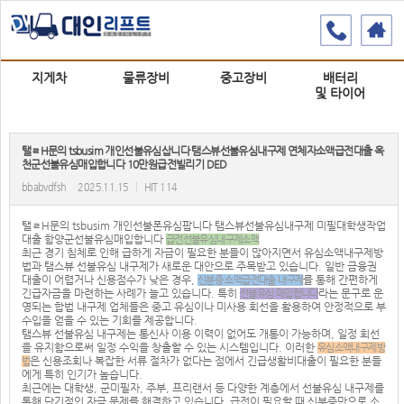
지게차
물류장비
중고장비
배터리
및 타이어
탤ㄹH문의 tsbusim 개인선불유심삽니다 탬스뷰선불유심내구제 연체자소액급전대출 옥
천군선불유심매입합니다 10만원급전빌리기 DED
bbabvdfsh
2025.11.15
|
HIT 114
탤ㄹH문의 tsbusim 개인선불폰유심팝니다 탬스뷰선불유심내구제 미필대학생작업
대출 함양군선불유심매입합니다
급전선불유심내구제소액
최근 경기 침체로 인해 급하게 자금이 필요한 분들이 많아지면서 유심소액내구제방
법과 탬스뷰 선불유심 내구제가 새로운 대안으로 주목받고 있습니다. 일반 금융권
대출이 어렵거나 신용점수가 낮은 경우,
를 통해 간편하게
신분증 소액급전대출 내구제
긴급자금을 마련하는 사례가 늘고 있습니다. 특히
라는 문구로 운
선불유심 매입합니다
영되는 합법 내구제 업체들은 중고 유심이나 미사용 회선을 활용하여 안정적으로 부
수입을 얻을 수 있는 기회를 제공합니다.
탬스뷰 선불유심 내구제는 통신사 이용 이력이 없어도 개통이 가능하며, 일정 회선
을 유지함으로써 일정 수익을 창출할 수 있는 시스템입니다. 이러한
유심소액내구제방
은 신용조회나 복잡한 서류 절차가 없다는 점에서 긴급생활비대출이 필요한 분들
법
에게 특히 인기가 높습니다.
최근에는 대학생, 군미필자, 주부, 프리랜서 등 다양한 계층에서 선불유심 내구제를
통해 단기적인 자금 문제를 해결하고 있습니다. 급전이 필요할 때 신분증만으로 소