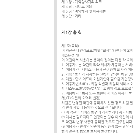
제 3 장 : 계약당사자의 의무
제 4 장 : 서비스 이용
제 5 장 : 계약해지 및 이용제한
제 6 장 : 기타
제1장 총 칙
제1조(목적)
이 약관은 대인리프트(이하 "회사"라 한다)이 홈페이
제2조(정의)
이 약관에서 사용하는 용어의 정의는 다음 각 호와
1. 이용자 : 본 약관에 따라 회사가 제공하는 서비
2. 이용계약 : 서비스 이용과 관련하여 회사와 
3. 가입 : 회사가 제공하는 신청서 양식에 해당
4. 회원 : 당 사이트에 회원가입에 필요한 개인정
5. 이용자번호(ID) : 회원 식별과 회원의 서비
6. 패스워드(PASSWORD) : 회원의 정보 보
7. 이용해지 : 회사 또는 회원이 서비스 이용 이
제3조(약관의 효력과 변경)
회원은 변경된 약관에 동의하지 않을 경우 회원 탈
의 변경 사항에 동의한 것으로 간주됩니다
① 이 약관의 서비스 화면에 게시하거나 공지사항
② 회사는 필요하다고 인정되는 경우 이 약관의 내
우 약관의 변경 사항에 동의한 것으로 간주됩니다
③ 이용자가 변경된 약관에 동의하지 않는 경우 
항과 같은 방법으로 효력이 발생합니다.