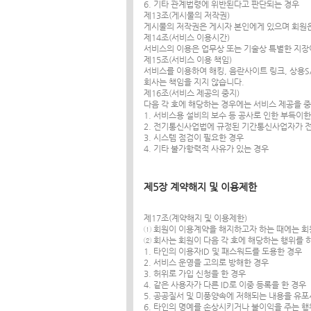
6. 기타 관계법령에 위반된다고 판단되는 경우
제13조(게시물의 저작권)
게시물의 저작권은 게시자 본인에게 있으며 회원은
제14조(서비스 이용시간)
서비스의 이용은 업무상 또는 기술상 특별한 지장이
제15조(서비스 이용 책임)
서비스를 이용하여 해킹, 음란사이트 링크, 상용S
회사는 책임을 지지 않습니다.
제16조(서비스 제공의 중지)
다음 각 호에 해당하는 경우에는 서비스 제공을 
1. 서비스용 설비의 보수 등 공사로 인한 부득이
2. 전기통신사업법에 규정된 기간통신사업자가 
3. 시스템 점검이 필요한 경우
4. 기타 불가항력적 사유가 있는 경우
제5장 계약해지 및 이용제한
제17조(계약해지 및 이용제한)
① 회원이 이용계약을 해지하고자 하는 때에는 회
② 회사는 회원이 다음 각 호에 해당하는 행위를 
1. 타인의 이용자ID 및 패스워드를 도용한 경우
2. 서비스 운영을 고의로 방해한 경우
3. 허위로 가입 신청을 한 경우
4. 같은 사용자가 다른 ID로 이중 등록을 한 경우
5. 공공질서 및 미풍양속에 저해되는 내용을 유
6. 타인의 명예를 손상시키거나 불이익을 주는 행