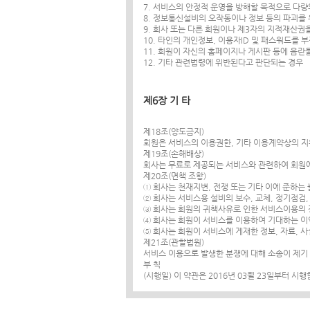
7. 서비스의 안정적 운영을 방해할 목적으로 다
8. 정보통신설비의 오작동이나 정보 등의 파괴를
9. 회사 또는 다른 회원이나 제3자의 지적재산권
10. 타인의 개인정보, 이용자ID 및 패스워드를
11. 회원이 자신의 홈페이지나 게시판 등에 음
12. 기타 관련법령에 위반된다고 판단되는 경우
제6장 기 타
제18조(양도금지)
회원은 서비스의 이용권한, 기타 이용계약상의 지위
제19조(손해배상)
회사는 무료로 제공되는 서비스와 관련하여 회원에
제20조(면책 조항)
① 회사는 천재지변, 전쟁 또는 기타 이에 준하는
② 회사는 서비스용 설비의 보수, 교체, 정기점검
③ 회사는 회원의 귀책사유로 인한 서비스이용의 
④ 회사는 회원이 서비스를 이용하여 기대하는 이
⑤ 회사는 회원이 서비스에 게재한 정보, 자료, 
제21조(관할법원)
서비스 이용으로 발생한 분쟁에 대해 소송이 제기
부 칙
(시행일) 이 약관은 2016년 03월 23일부터 시