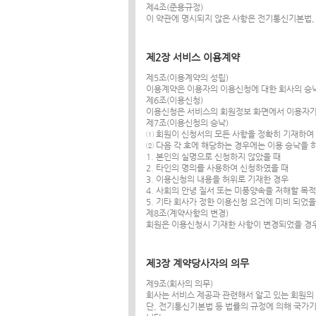
제4조(준용규정)
이 약관에 명시되지 않은 사항은 전기통신기본법,
제2장 서비스 이용계약
제5조(이용계약의 성립)
이용계약은 이용자의 이용신청에 대한 회사의 승낙
제6조(이용신청)
이용신청은 서비스의 회원정보 화면에서 이용자가
제7조(이용신청의 승낙)
① 회원이 신청서의 모든 사항을 정확히 기재하여
② 다음 각 호에 해당하는 경우에는 이용 승낙을 
1. 본인의 실명으로 신청하지 않았을 때
2. 타인의 명의를 사용하여 신청하였을 때
3. 이용신청의 내용을 허위로 기재한 경우
4. 사회의 안녕 질서 또는 미풍양속을 저해할 목
5. 기타 회사가 정한 이용신청 요건에 미비 되었
제8조(계약사항의 변경)
회원은 이용신청시 기재한 사항이 변경되었을 경
제3장 계약당사자의 의무
제9조(회사의 의무)
회사는 서비스 제공과 관련해서 알고 있는 회원의
단, 전기통신기본법 등 법률의 규정에 의해 국가기