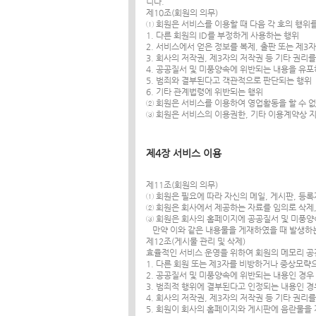
니다.
제10조(회원의 의무)
① 회원은 서비스를 이용할 때 다음 각 호의 행위
1. 다른 회원의 ID를 부정하게 사용하는 행위
2. 서비스에서 얻은 정보를 복제, 출판 또는 제
3. 회사의 저작권, 제3자의 저작권 등 기타 권리
4. 공공질서 및 미풍양속에 위반되는 내용을 유
5. 범죄와 결부된다고 객관적으로 판단되는 행위
6. 기타 관계법령에 위반되는 행위
② 회원은 서비스를 이용하여 영업활동을 할 수 
③ 회원은 서비스의 이용권한, 기타 이용계약상 
제4장 서비스 이용
제11조(회원의 의무)
① 회원은 필요에 따라 자신의 메일, 게시판, 등
② 회원은 회사에서 제공하는 자료를 임의로 삭제,
③ 회원은 회사의 홈페이지에 공공질서 및 미풍양
만약 이와 같은 내용물을 게재하였을 때 발생하는
제12조(게시물 관리 및 삭제)
효율적인 서비스 운영을 위하여 회원의 메모리 공간
1. 다른 회원 또는 제3자를 비방하거나 중상모략
2. 공공질서 및 미풍양속에 위반되는 내용인 경우
3. 범죄적 행위에 결부된다고 인정되는 내용인 
4. 회사의 저작권, 제3자의 저작권 등 기타 권리
5. 회원이 회사의 홈페이지와 게시판에 음란물을