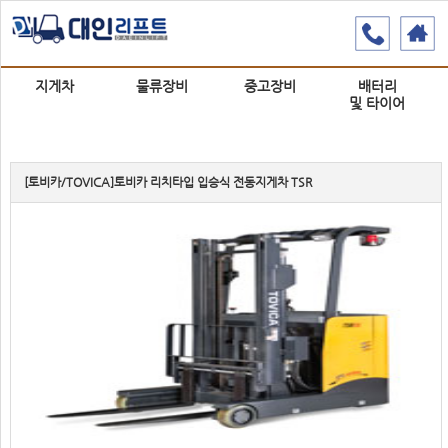
지게차
물류장비
중고장비
배터리
및 타이어
[토비카/TOVICA]토비카 리치타입 입승식 전동지게차 TSR