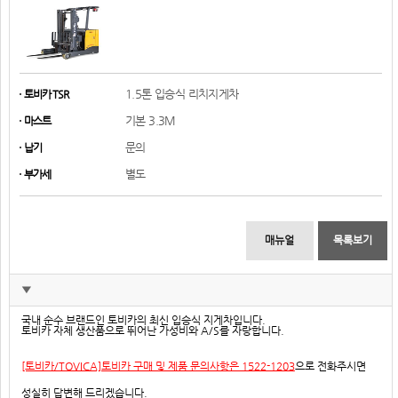
1.5톤 입승식 리치지게차
토비카 TSR
기본 3.3M
마스트
문의
납기
별도
부가세
매뉴얼
목록보기
▼
국내 순수 브랜드인 토비카의 최신 입승식 지게차입니다.
토비카 자체 생산품으로 뛰어난 가성비와 A/S를 자랑합니다.
[토비카/TOVICA]토비카 구매 및 제품 문의사항은 1522-1203
으로 전화주시면
성실히 답변해 드리겠습니다.